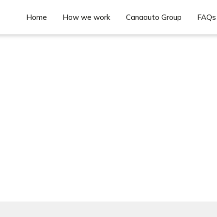
Home
How we work
Canaauto Group
FAQs