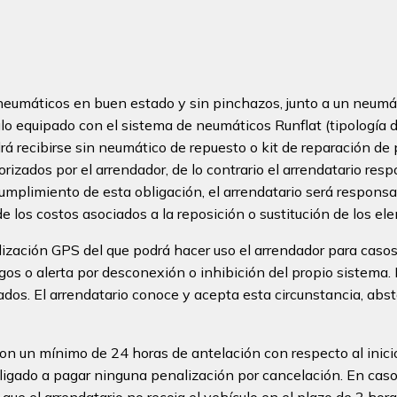
s neumáticos en buen estado y sin pinchazos, junto a un neumát
ulo equipado con el sistema de neumáticos Runflat (tipología 
á recibirse sin neumático de repuesto o kit de reparación de 
torizados por el arrendador, de lo contrario el arrendatario resp
umplimiento de esta obligación, el arrendatario será responsa
e los costos asociados a la reposición o sustitución de los e
lización GPS del que podrá hacer uso el arrendador para casos 
agos o alerta por desconexión o inhibición del propio sistema.
ados. El arrendatario conoce y acepta esta circunstancia, abs
n un mínimo de 24 horas de antelación con respecto al inicio
ligado a pagar ninguna penalización por cancelación. En caso c
e que el arrendatario no recoja el vehículo en el plazo de 3 hor