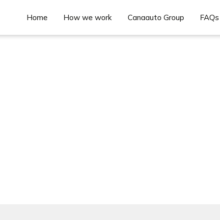
Home
How we work
Canaauto Group
FAQs