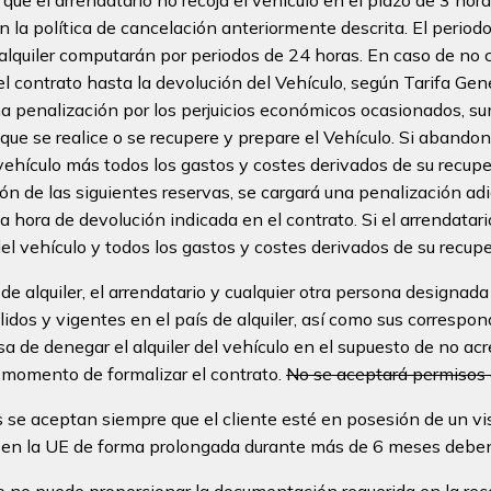
n la política de cancelación anteriormente descrita. El periodo
lquiler computarán por periodos de 24 horas. En caso de no cum
 del contrato hasta la devolución del Vehículo, según Tarifa Ge
 una penalización por los perjuicios económicos ocasionados, 
que se realice o se recupere y prepare el Vehículo. Si abando
vehículo más todos los gastos y costes derivados de su recupe
tión de las siguientes reservas, se cargará una penalización ad
la hora de devolución indicada en el contrato. Si el arrendata
del vehículo y todos los gastos y costes derivados de su recupe
de alquiler, el arrendatario y cualquier otra persona designad
lidos y vigentes en el país de alquiler, así como sus corresp
sa de denegar el alquiler del vehículo en el supuesto de no acre
 momento de formalizar el contrato.
No se aceptará permisos d
 se aceptan siempre que el cliente esté en posesión de un vi
n en la UE de forma prolongada durante más de 6 meses deben
io no puede proporcionar la documentación requerida en la reco