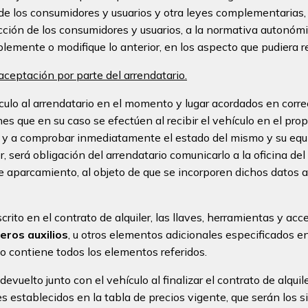
de los consumidores y usuarios y otra leyes complementarias,
ección de los consumidores y usuarios, a la normativa autonó
lemente o modifique lo anterior, en los aspecto que pudiera re
aceptación por parte del arrendatario.
ículo al arrendatario en el momento y lugar acordados en cor
s que en su caso se efectúen al recibir el vehículo en el propi
da y a comprobar inmediatamente el estado del mismo y su eq
r, será obligación del arrendatario comunicarlo a la oficina de
de aparcamiento, al objeto de que se incorporen dichos datos a
crito en el contrato de alquiler, las llaves, herramientas y ac
eros auxilios
, u otros elementos adicionales especificados en
lo contiene todos los elementos referidos.
uelto junto con el vehículo al finalizar el contrato de alquile
s establecidos en la tabla de precios vigente, que serán los s