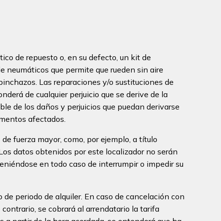
ico de repuesto o, en su defecto, un kit de
de neumáticos que permite que rueden sin aire
pinchazos. Las reparaciones y/o sustituciones de
onderá de cualquier perjuicio que se derive de la
ble de los daños y perjuicios que puedan derivarse
lementos afectados.
de fuerza mayor, como, por ejemplo, a título
 Los datos obtenidos por este localizador no serán
teniéndose en todo caso de interrumpir o impedir su
 de periodo de alquiler. En caso de cancelación con
ontrario, se cobrará al arrendatario la tarifa
as a partir de la hora acordada, se entenderá que ha