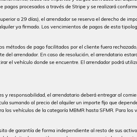
uye pagos procesados a través de Stripe y se realizará conforme
 superior a 29 días), el arrendador se reserva el derecho de i
alquiler ya firmado. Los vencimientos de pagos de esta tipolo
los métodos de pago facilitados por el cliente fuera rechazado
te del arrendador. En caso de resolución, el arrendatario esta
rar el vehículo donde se encuentre. El arrendador podrá utiliza
s y responsabilidad, el arrendatario deberá entregar al comi
cula sumando al precio del alquiler un importe fijo que depend
ara los vehículos de la categoría MBMR hasta SFMR. Para los 
ósito de garantía de forma independiente al resto de sus activ