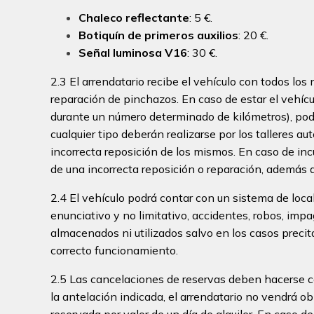
Chaleco reflectante
: 5 €.
Botiquín de primeros auxilios
: 20 €.
Señal luminosa V16
: 30 €.
2.3 El arrendatario recibe el vehículo con todos lo
reparación de pinchazos. En caso de estar el vehíc
durante un número determinado de kilómetros), podr
cualquier tipo deberán realizarse por los talleres au
incorrecta reposición de los mismos. En caso de inc
de una incorrecta reposición o reparación, además d
2.4 El vehículo podrá contar con un sistema de loca
enunciativo y no limitativo, accidentes, robos, imp
almacenados ni utilizados salvo en los casos precit
correcto funcionamiento.
2.5 Las cancelaciones de reservas deben hacerse co
la antelación indicada, el arrendatario no vendrá ob
reservada por valor de un día de alquiler. En caso d