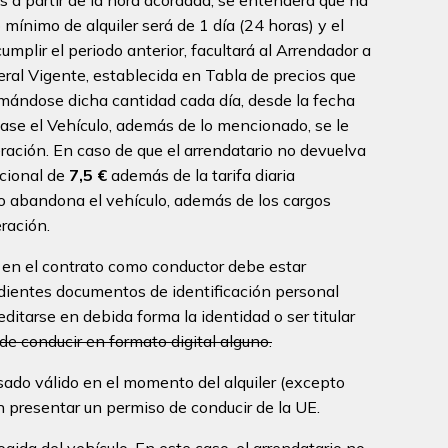
 mínimo de alquiler será de 1 día (24 horas) y el
plir el periodo anterior, facultará al Arrendador a
neral Vigente, establecida en Tabla de precios que
sumándose dicha cantidad cada día, desde la fecha
nase el Vehículo, además de lo mencionado, se le
ración. En caso de que el arrendatario no devuelva
icional de
7,5 €
además de la tarifa diaria
rio abandona el vehículo, además de los cargos
ración.
a en el contrato como conductor debe estar
ondientes documentos de identificación personal
ditarse en debida forma la identidad o ser titular
e conducir en formato digital alguno.
sado válido en el momento del alquiler (excepto
 presentar un permiso de conducir de la UE.
gida del vehículo. En este caso, el arrendatario no