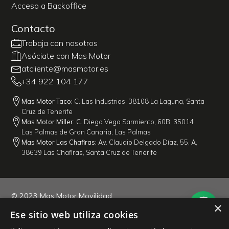
Acceso a Backoffice
Contacto
Trabaja con nosotros
Asóciate con Mas Motor
atcliente@masmotor.es
+34 922 104 177
Mas Motor Taco:
C. Las Industrias, 38108 La Laguna, Santa
Cruz de Tenerife
Mas Motor Miller:
C. Diego Vega Sarmiento, 60B, 35014
Las Palmas de Gran Canaria, Las Palmas
Mas Motor Las Chafiras:
Av. Claudio Delgado Díaz, 55, A,
38639 Las Chafiras, Santa Cruz de Tenerife
© 2023 Mas Motor Movilidad
×
Created by flit2GO
Ese sitio web utiliza cookies
Transparencia