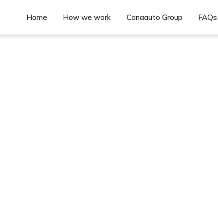
Home
How we work
Canaauto Group
FAQs