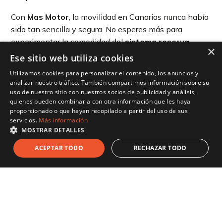
Con
Mas Motor
, la movilidad en Canarias nunca había
sido tan sencilla y segura. No esperes más para
experimentar la comodidad del
sistema reserva
×
coche
de Mas Motor y descubre la diferencia.
Ese sitio web utiliza cookies
¡Reserva hoy
Utilizamos cookies para personalizar el contenido, los anuncios y
analizar nuestro tráfico. También compartimos información sobre su
uso de nuestro sitio con nuestros socios de publicidad y análisis,
quienes pueden combinarla con otra información que les haya
mismo y
proporcionado o que hayan recopilado a partir del uso de sus
servicios.
Más información
MOSTRAR DETALLES
disfruta de
ACEPTAR TODO
RECHAZAR TODO
las Islas